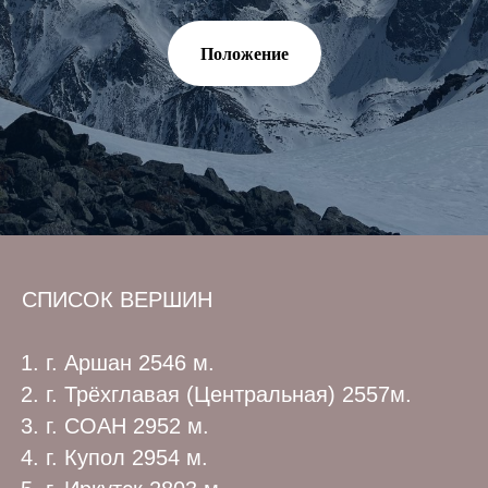
Положение
СПИСОК ВЕРШИН
г. Аршан 2546 м.
г. Трёхглавая (Центральная) 2557м.
г. СОАН 2952 м.
г. Купол 2954 м.