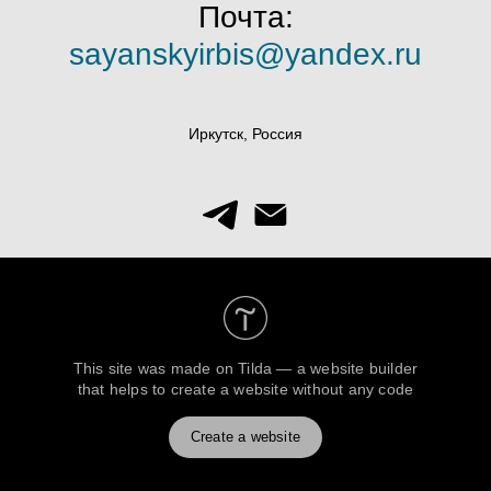
Почта:
sayanskyirbis@yandex.ru
Иркутск, Россия
This site was made on
Tilda — a website builder
that helps to create a website without any code
Create a website