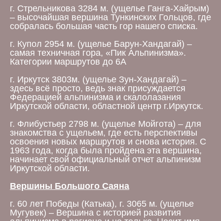
г. Cтрельникова 3284 м. (ущелье Ганга-Хайрым)
– высочайшая вершина Тункинских Гольцов, где
собралась большая часть гор нашего списка.
г. Купол 2954 м. (ущелье Барун-Хандагай) –
самая техничная гора, «Пик Альпинизма».
Категории маршрутов до 6А
г. Иркутск 3803м. (ущелье Зун-Хандагай) –
здесь всё просто, ведь знак присуждается
Федерацией альпинизма и скалолазания
Иркутской области, областной центр г.Иркутск.
г. Флибустьер 2798 м. (ущелье Мойгота) – для
знакомства с ущельем, где есть перспективы
освоения новых маршрутов и снова история. С
1963 года, когда была пройдена эта вершина,
начинает свой официальный отчет альпинизм
Иркутской области.
Вершины Большого Саяна
г. 60 лет Победы (Катька), г. 3065 м. (ущелье
Мугувек) – Вершина с историей развития